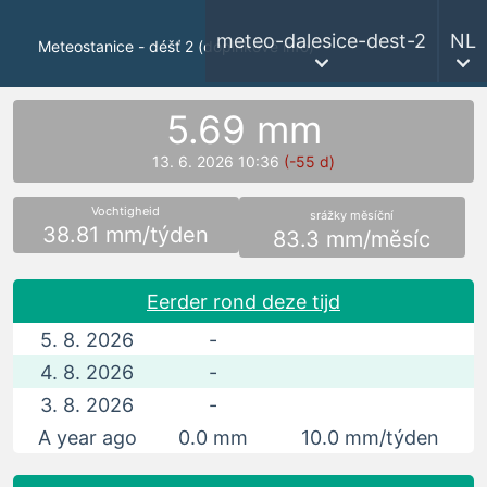
meteo-dalesice-dest-2
NL
Meteostanice - déšť 2 (doplňkové info)
5.69 mm
13. 6. 2026 10:36
(-55 d)
Vochtigheid
srážky měsíční
38.81 mm/týden
83.3 mm/měsíc
Eerder rond deze tijd
5. 8. 2026
-
4. 8. 2026
-
3. 8. 2026
-
A year ago
0.0 mm
10.0 mm/týden