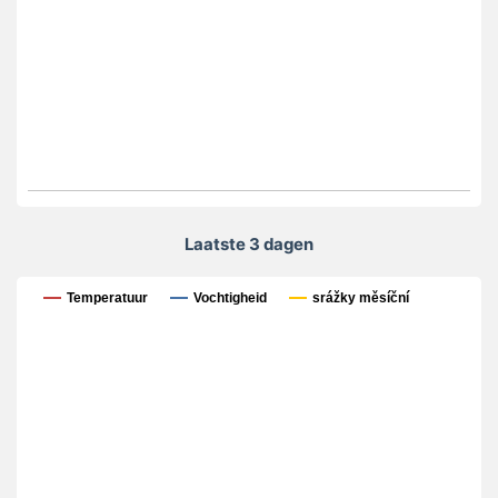
Laatste 3 dagen
Laatste 3 dagen
Temperatuur
Vochtigheid
srážky měsíční