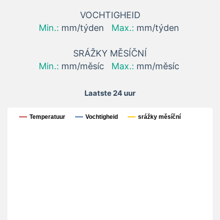
VOCHTIGHEID
Min.:
mm/týden
Max.:
mm/týden
SRÁŽKY MĚSÍČNÍ
Min.:
mm/měsíc
Max.:
mm/měsíc
Laatste 24 uur
Laatste 24 uur
Temperatuur
Vochtigheid
srážky měsíční