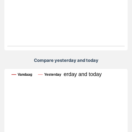
Compare yesterday and today
Compare yesterday and today
Vandaag
Yesterday