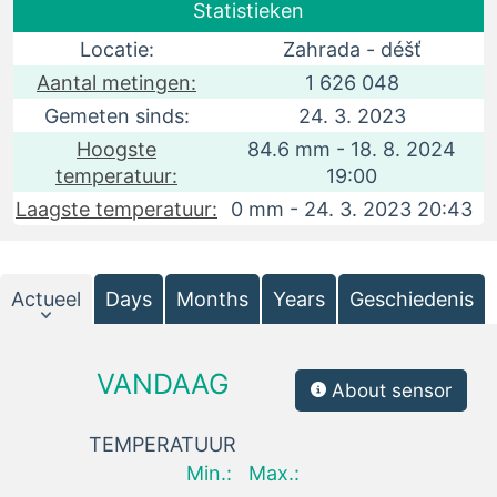
Statistieken
Locatie:
Zahrada - déšť
Aantal metingen:
1 626 048
Gemeten sinds:
24. 3. 2023
Hoogste
84.6 mm - 18. 8. 2024
temperatuur:
19:00
Laagste temperatuur:
0 mm - 24. 3. 2023 20:43
Actueel
Days
Months
Years
Geschiedenis
VANDAAG
About sensor
TEMPERATUUR
Min.:
Max.: